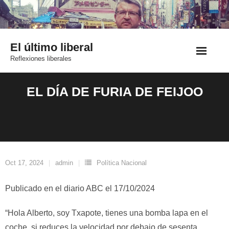
Saltar
al
contenido
El último liberal
Reflexiones liberales
EL DÍA DE FURIA DE FEIJOO
Oct 17, 2024
admin
Política Nacional
Publicado en el diario ABC el 17/10/2024
“Hola Alberto, soy Txapote, tienes una bomba lapa en el
coche, si reduces la velocidad por debajo de sesenta