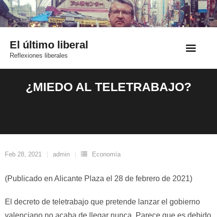
Saltar
al
contenido
El último liberal
Reflexiones liberales
¿MIEDO AL TELETRABAJO?
Feb 28, 2021
admin
Economía
(Publicado en Alicante Plaza el 28 de febrero de 2021)
El decreto de teletrabajo que pretende lanzar el gobierno
valenciano no acaba de llegar nunca. Parece que es debido