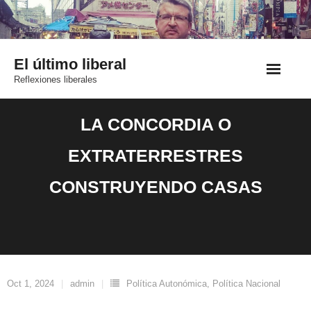
Saltar
al
contenido
El último liberal
Reflexiones liberales
LA CONCORDIA O
EXTRATERRESTRES
CONSTRUYENDO CASAS
Oct 1, 2024
admin
Política Autonómica
,
Política Nacional