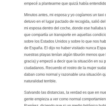
empecé a plantearme que quizá había entendido m
Minutos antes, mi esposa y yo cogíamos un taxi o
detuvo en el lugar pactado de recogida, salió 
mi esposa dentro del coche, donde ese hallaba ta
que compartía un transporte en aquellas condici
sobre los Estados Unidos y sobre lo que nos hab
de España. El dijo no haber visitado nunca Españ
nuestras playas tenían algún tiburón menos que
gracia) y empezó a decir que la situación en su 
ciudadanos. Recuerdo el rostro de la mujer sudaf
daban como normal y razonable una situación qu
naturalidad terrible.
Salvando las distancias, la verdad es que en n
gente empieza a ver como normal comportamientos 
Ramírez, diciendo que si un medio británico hub