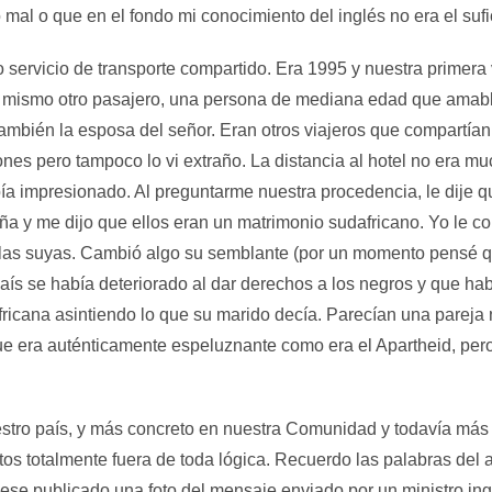
al o que en el fondo mi conocimiento del inglés no era el sufi
 servicio de transporte compartido. Era 1995 y nuestra primera 
del mismo otro pasajero, una persona de mediana edad que amab
mbién la esposa del señor. Eran otros viajeros que compartían e
ones pero tampoco lo vi extraño. La distancia al hotel no era 
ía impresionado. Al preguntarme nuestra procedencia, le dije q
a y me dijo que ellos eran un matrimonio sudafricano. Yo le co
 las suyas. Cambió algo su semblante (por un momento pensé qu
país se había deteriorado al dar derechos a los negros y que h
ricana asintiendo lo que su marido decía. Parecían una pareja 
e era auténticamente espeluznante como era el Apartheid, per
uestro país, y más concreto en nuestra Comunidad y todavía má
totalmente fuera de toda lógica. Recuerdo las palabras del ant
iese publicado una foto del mensaje enviado por un ministro in