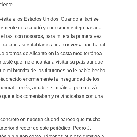
ciente.
visita a los Estados Unidos, Cuando el taxi se
lemente nos saludó y cortesmente dejo pasar a
l taxi con nosotros, para mi era la primera vez
mucha, aún así entablamos una conversación banal
ue eramos de Alicante en la costa mediterránea
ntesté que me encantaría visitar su país aunque
e mi bromita de los tiburones no le había hecho
abía crecido enormemente la inseguridad de los
normal, cortés, amable, simpática, pero quizá
o que ellos comentaban y reivindicaban con una
s concreto en nuestra ciudad parece que mucha
erior director de este periódico, Pedro J.
glés a alguien como Bárcenas hubiese dimitido a