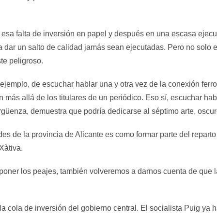
e esa falta de inversión en papel y después en una escasa eje
ra dar un salto de calidad jamás sean ejecutadas. Pero no solo e
e peligroso.
jemplo, de escuchar hablar una y otra vez de la conexión ferrov
 más allá de los titulares de un periódico. Eso sí, escuchar ha
ergüenza, demuestra que podría dedicarse al séptimo arte, oscur
s de la provincia de Alicante es como formar parte del reparto 
Xàtiva.
mponer los peajes, también volveremos a darnos cuenta de que l
la cola de inversión del gobierno central. El socialista Puig ya