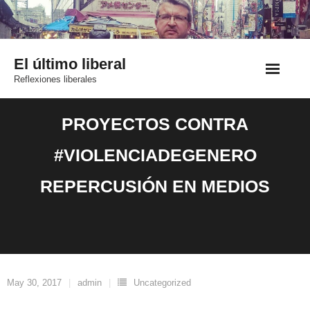
Saltar
al
contenido
El último liberal
Reflexiones liberales
PROYECTOS CONTRA
#VIOLENCIADEGENERO
REPERCUSIÓN EN MEDIOS
May 30, 2017
admin
Uncategorized