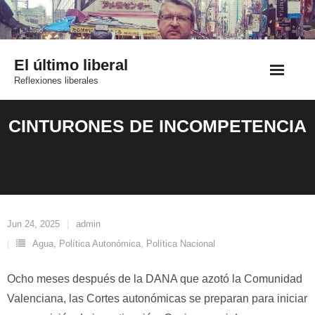
Saltar
al
contenido
El último liberal
Reflexiones liberales
CINTURONES DE INCOMPETENCIA
Jun 24, 2025
admin
Agua
,
Política Autonómica
,
Política Nacional
Ocho meses después de la DANA que azotó la Comunidad
Valenciana, las Cortes autonómicas se preparan para iniciar