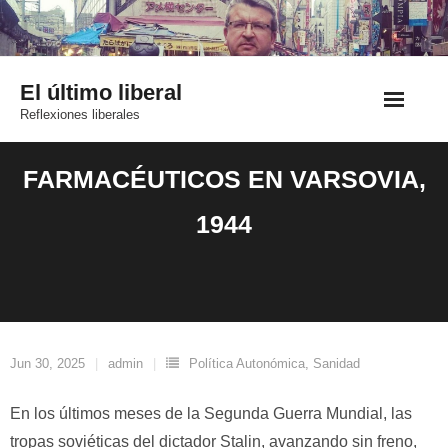
Saltar
al
contenido
El último liberal
Reflexiones liberales
FARMACÉUTICOS EN VARSOVIA,
1944
Jun 30, 2025
admin
Política Autonómica
,
Sanidad
En los últimos meses de la Segunda Guerra Mundial, las
tropas soviéticas del dictador Stalin, avanzando sin freno,